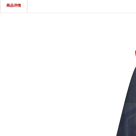
YH-CFY-1
商品详情