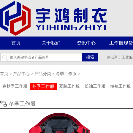
首页
关于我们
资讯中心
工作服现货
搜索
热点词：
工作服
首页
>
产品中心
>
产品分类
>
冬季工作服
>
春秋季工作服
冬季工作服
夏装工作服
长袖工作服
短袖工作服
冬季工作服