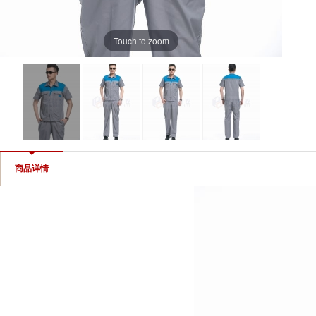
Touch to zoom
YH-XIDX75-1
YH-XIDX75-2
YH-XIDX75-3
YH-XIDX75-4
商品详情